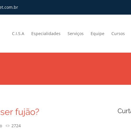
et.com.br
C.I.S.A
Especialidades
Serviços
Equipe
Cursos
ser fujão?
Curt
o
2724