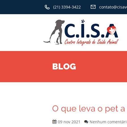
(21) 3394-3422
contato@cisav
BLOG
O que leva o pet a 
09 nov 2021
Nenhum comentári