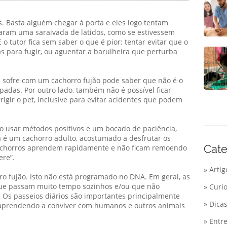
s. Basta alguém chegar à porta e eles logo tentam
ram uma saraivada de latidos, como se estivessem
 o tutor fica sem saber o que é pior: tentar evitar que o
s para fugir, ou aguentar a barulheira que perturba
 sofre com um cachorro fujão pode saber que não é o
capadas. Por outro lado, também não é possível ficar
rigir o pet, inclusive para evitar acidentes que podem
iso usar métodos positivos e um bocado de paciência,
á é um cachorro adulto, acostumado a desfrutar os
Cate
 cachorros aprendem rapidamente e não ficam remoendo
ere”.
» Artig
 fujão. Isto não está programado no DNA. Em geral, as
ue passam muito tempo sozinhos e/ou que não
» Curi
 Os passeios diários são importantes principalmente
» Dica
, aprendendo a conviver com humanos e outros animais
» Entre