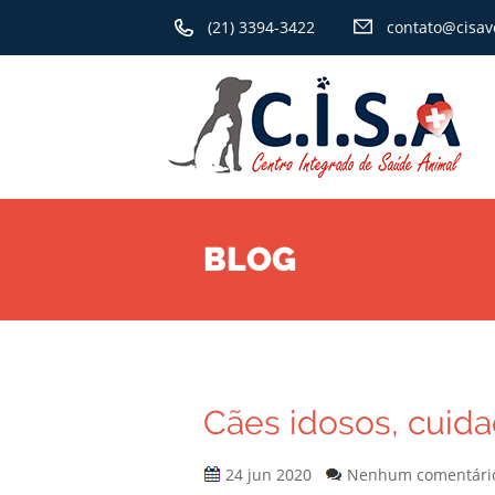
(21) 3394-3422
contato@cisav
BLOG
Cães idosos, cuid
24 jun 2020
Nenhum comentári