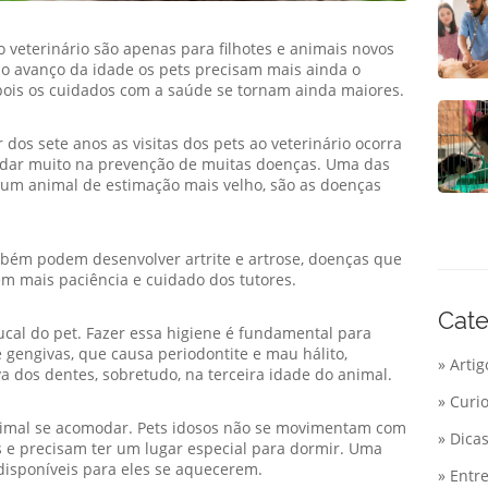
 veterinário são apenas para filhotes e animais novos
 o avanço da idade os pets precisam mais ainda o
ois os cuidados com a saúde se tornam ainda maiores.
dos sete anos as visitas dos pets ao veterinário ocorra
judar muito na prevenção de muitas doenças. Uma das
um animal de estimação mais velho, são as doenças
bém podem desenvolver artrite e artrose, doenças que
em mais paciência e cuidado dos tutores.
Cate
cal do pet. Fazer essa higiene é fundamental para
 gengivas, que causa periodontite e mau hálito,
» Artig
a dos dentes, sobretudo, na terceira idade do animal.
» Curi
nimal se acomodar. Pets idosos não se movimentam com
» Dica
 e precisam ter um lugar especial para dormir. Uma
 disponíveis para eles se aquecerem.
» Entre