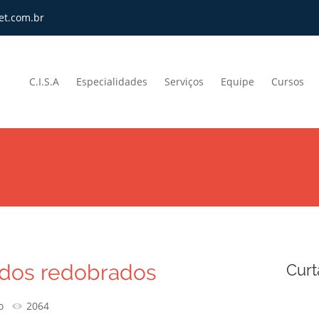
et.com.br
C.I.S.A
Especialidades
Serviços
Equipe
Cursos
ados redobrados
Curt
o
2064