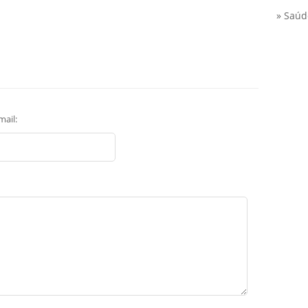
» Saúd
mail: