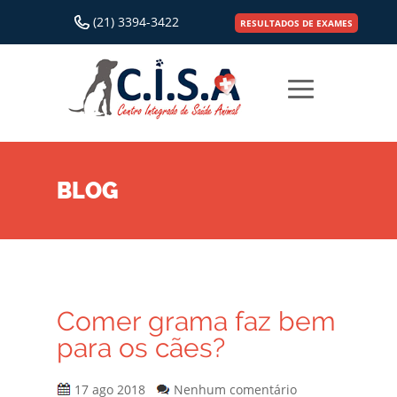
(21) 3394-3422
RESULTADOS DE EXAMES
BLOG
Comer grama faz bem
para os cães?
17 ago 2018
Nenhum comentário