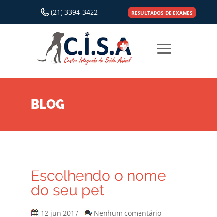
(21) 3394-3422
RESULTADOS DE EXAMES
BLOG
Escolhendo o nome
do seu pet
12 jun 2017
Nenhum comentário