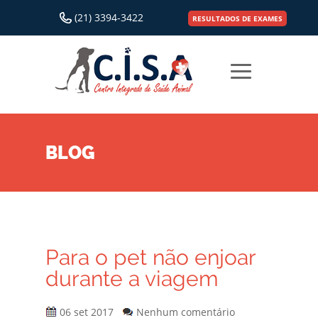
(21) 3394-3422
RESULTADOS DE EXAMES
BLOG
Para o pet não enjoar
durante a viagem
06 set 2017
Nenhum comentário