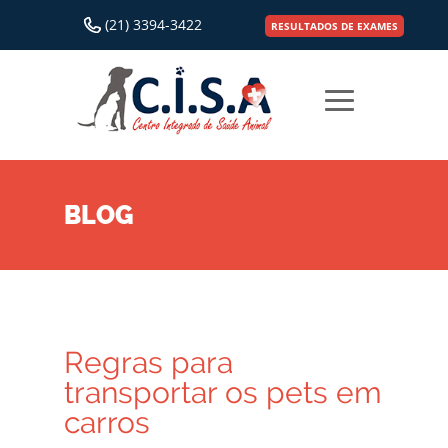
(21) 3394-3422
RESULTADOS DE EXAMES
BLOG
Regras para
transportar os pets em
carros